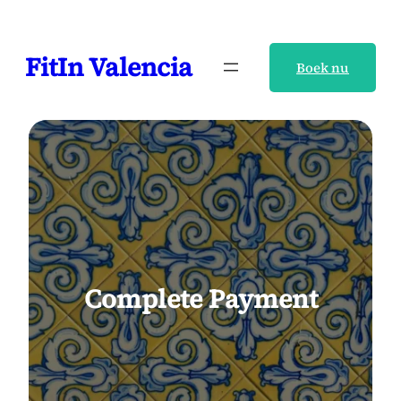
Ga
naar
FitIn Valencia
de
Boek nu
inhoud
Complete Payment