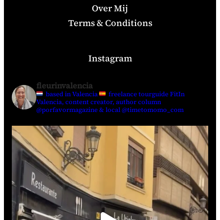
Over Mij
Terms & Conditions
Instagram
fleurinvalencia
based in Valencia
freelance tourguide FitIn
Valencia, content creator, author column
@porfavormagazine & local @timetomomo_com